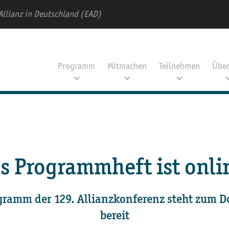
Allianz in Deutschland (EAD)
Programm
Mitmachen
Teilnehmen
Über
s Programmheft ist onli
gramm der 129. Allianzkonferenz steht zum 
bereit